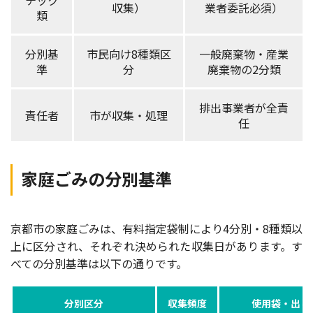
チック
収集）
業者委託必須）
類
分別基
市民向け8種類区
一般廃棄物・産業
準
分
廃棄物の2分類
排出事業者が全責
責任者
市が収集・処理
任
家庭ごみの分別基準
京都市の家庭ごみは、有料指定袋制により4分別・8種類以
上に区分され、それぞれ決められた収集日があります。す
べての分別基準は以下の通りです。
分別区分
収集頻度
使用袋・出し