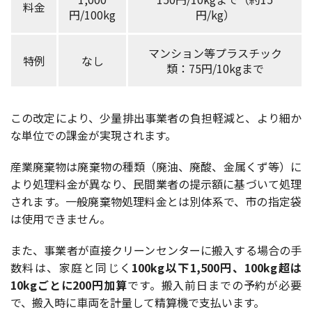
料金
円/100kg
円/kg）
マンション等プラスチック
特例
なし
類：75円/10kgまで
この改定により、少量排出事業者の負担軽減と、より細か
な単位での課金が実現されます。
産業廃棄物は廃棄物の種類（廃油、廃酸、金属くず等）に
より処理料金が異なり、民間業者の提示額に基づいて処理
されます。一般廃棄物処理料金とは別体系で、市の指定袋
は使用できません。
また、事業者が直接クリーンセンターに搬入する場合の手
数料は、家庭と同じく
100kg以下1,500円、100kg超は
10kgごとに200円加算
です。搬入前日までの予約が必要
で、搬入時に車両を計量して精算機で支払います。