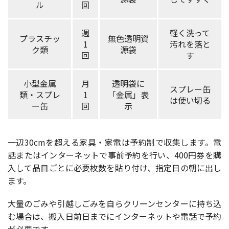
ル
回
週
軽く洗って
プラスチッ
無色透明資
1
汚れを落と
ク類
源袋
回
す
小型金属
月
透明袋に
スプレー缶
類・スプレ
1
「金属」表
は使い切る
ー缶
回
示
一辺30cmを超える家具・家電は予約制で収集します。電
話またはインターネットで事前予約を行い、400円券を購
入して品目ごとに必要枚数を貼り付け、指定日の朝に出し
ます。
大量のごみや引越しごみを自らクリーンセンターに持ち込
む場合は、搬入日前日までにインターネットや電話で予約
が必要です。