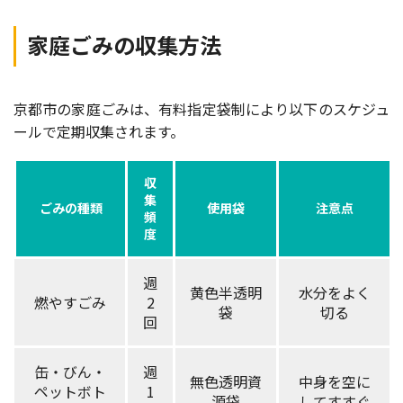
家庭ごみの収集方法
京都市の家庭ごみは、有料指定袋制により以下のスケジュ
ールで定期収集されます。
収
集
ごみの種類
使用袋
注意点
頻
度
週
黄色半透明
水分をよく
燃やすごみ
2
袋
切る
回
缶・びん・
週
無色透明資
中身を空に
ペットボト
1
源袋
してすすぐ