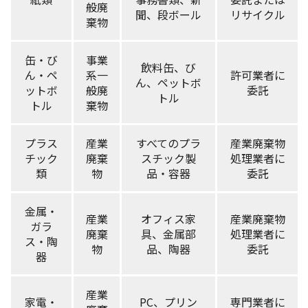
般廃
聞、段ボール
リサイクル
棄物
缶・び
事業
飲料缶、び
ん・ペ
系一
許可業者に
ん、ペットボ
ットボ
般廃
委託
トル
トル
棄物
プラス
産業
すべてのプラ
産業廃棄物
チック
廃棄
スチック製
処理業者に
類
物
品・容器
委託
金属・
産業
オフィス家
産業廃棄物
ガラ
廃棄
具、金属部
処理業者に
ス・陶
物
品、陶器
委託
器
産業
家電・
PC、プリン
専門業者に