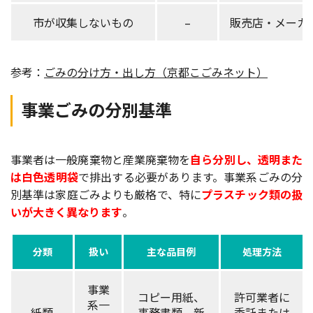
市が収集しないもの
–
販売店・メーカ
参考：
ごみの分け方・出し方（京都こごみネット）
事業ごみの分別基準
事業者は一般廃棄物と産業廃棄物を
自ら分別し、透明また
は白色透明袋
で排出する必要があります。事業系ごみの分
別基準は家庭ごみよりも厳格で、特に
プラスチック類の扱
いが大きく異なります
。
分類
扱い
主な品目例
処理方法
事業
コピー用紙、
許可業者に
系一
紙類
事務書類、新
委託または