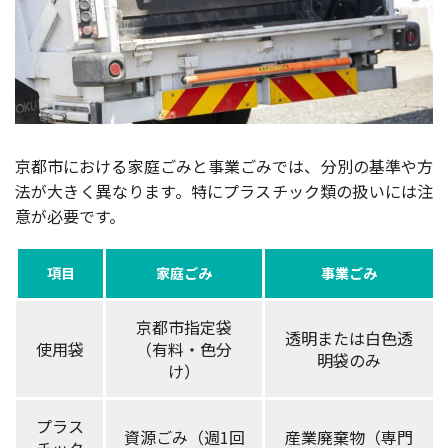
京都市における家庭ごみと事業ごみでは、分別の基準や方
法が大きく異なります。特にプラスチック類の扱いには注
意が必要です。
項目
家庭ごみ
事業ごみ
京都市指定袋
透明または白色透
使用袋
（有料・色分
明袋のみ
け）
プラス
資源ごみ（週1回
産業廃棄物（専門