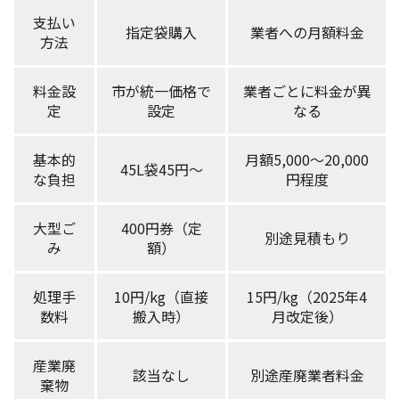
支払い
指定袋購入
業者への月額料金
方法
料金設
市が統一価格で
業者ごとに料金が異
定
設定
なる
基本的
月額5,000〜20,000
45L袋45円〜
な負担
円程度
大型ご
400円券（定
別途見積もり
み
額）
処理手
10円/kg（直接
15円/kg（2025年4
数料
搬入時）
月改定後）
産業廃
該当なし
別途産廃業者料金
棄物