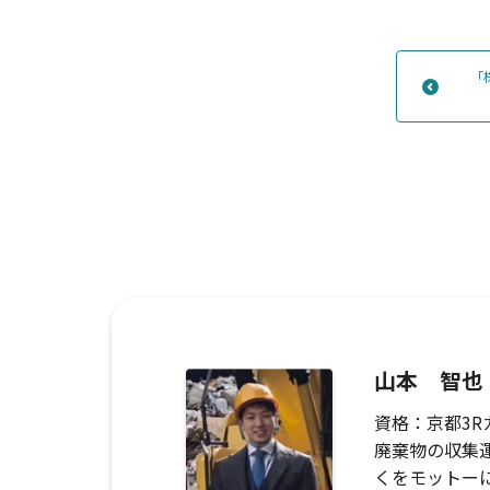
「
山本 智也
資格：京都3
廃棄物の収集
くをモットー